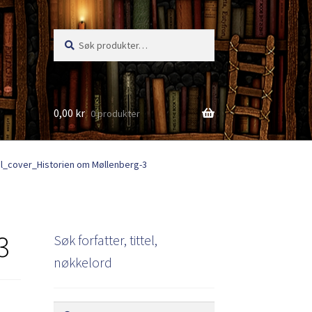
Søk
Søk
etter:
0,00
kr
0 produkter
s
l_cover_Historien om Møllenberg-3
3
Søk forfatter, tittel,
nøkkelord
Søk