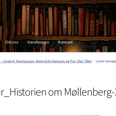
Om oss
Handlevogn
Kontakt
Kasse
Kategorier
Kjøpsvilkår
Kontakt
Min side
My Account
Om os
– Svein K. Rasmussen, Bjørn-Erik Hanssen og Per Olav Tiller
cover lavopp
r_Historien om Møllenberg-