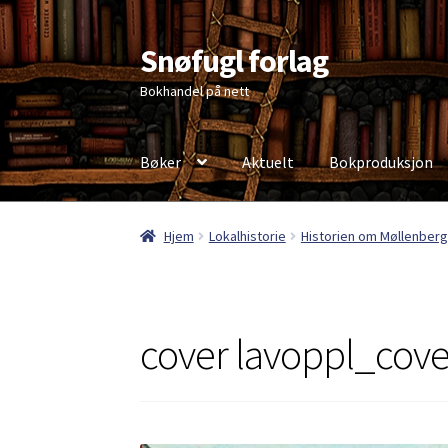
Snøfugl forlag
Hopp
Hopp
til
til
Bokhandel på nett
navigasjon
innhold
Bøker
Aktuelt
Bokproduksjon
Hjem
Aktuelt
Antikvariske bøker
Handlekurv
Hjem
Lokalhistorie
Historien om Møllenberg 
Personvernerklæring
cover lavoppl_cove