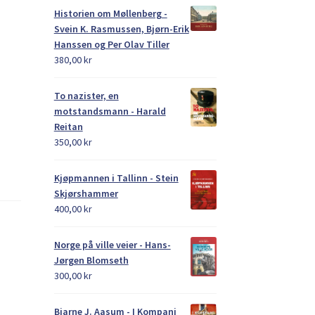
Historien om Møllenberg -
Svein K. Rasmussen, Bjørn-Erik
Hanssen og Per Olav Tiller
380,00
kr
To nazister, en
motstandsmann - Harald
Reitan
350,00
kr
Kjøpmannen i Tallinn - Stein
Skjørshammer
400,00
kr
Norge på ville veier - Hans-
Jørgen Blomseth
300,00
kr
Bjarne J. Aasum - I Kompani