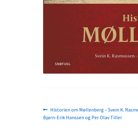
Innleggsnavigasjon
Forrige
Historien om Møllenberg – Svein K. Rasm
innlegg:
Bjørn-Erik Hanssen og Per Olav Tiller