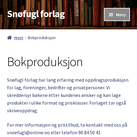
Snøfugl forlag
Hopp
Hopp
Meny
til
til
navigasjon
innhold
Hjem
Hjem
Bokproduksjon
Aktuelt
Bokproduksjon
Antikvariske bøker
Handlekurv
Snøfugl forlag har lang erfaring med oppdragsproduksjon
for lag, foreninger, bedrifter og privatpersoner. Vi
Kasse
skreddersyr bøkene etter kundenes ønsker og kan lage
produkter i ulike format og prisklasser. Forlaget tar også
Kategorier
skriveoppdrag.
For mer informasjon og pristilbud, ta kontakt med oss på
Kjøpsvilkår
snoefugl@online.no eller telefon 90 84 50 41