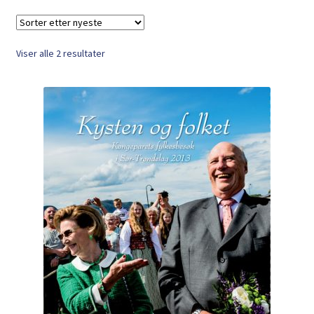
Kontakt
Min side
Sortert
Viser alle 2 resultater
etter
nyeste
My Account
Om oss
Personvernerklæring