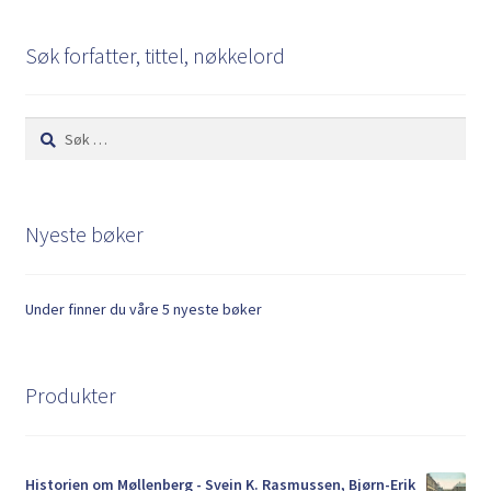
Kontakt
Søk forfatter, tittel, nøkkelord
Min side
Søk
My Account
etter:
Om oss
Nyeste bøker
Personvernerklæring
Under finner du våre 5 nyeste bøker
Produkter
Historien om Møllenberg - Svein K. Rasmussen, Bjørn-Erik