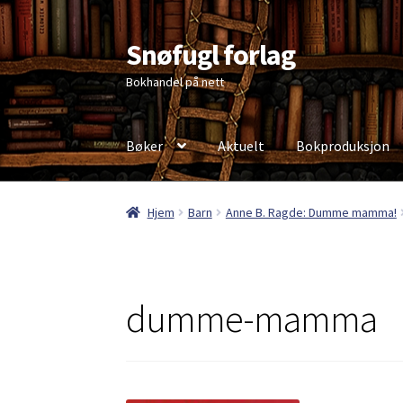
Snøfugl forlag
Hopp
Hopp
til
til
Bokhandel på nett
navigasjon
innhold
Bøker
Aktuelt
Bokproduksjon
Hjem
Aktuelt
Antikvariske bøker
Handlekurv
Hjem
Barn
Anne B. Ragde: Dumme mamma!
Personvernerklæring
dumme-mamma