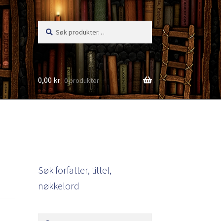
Søk
Søk
etter:
0,00
kr
0 produkter
s
Søk forfatter, tittel,
nøkkelord
Søk