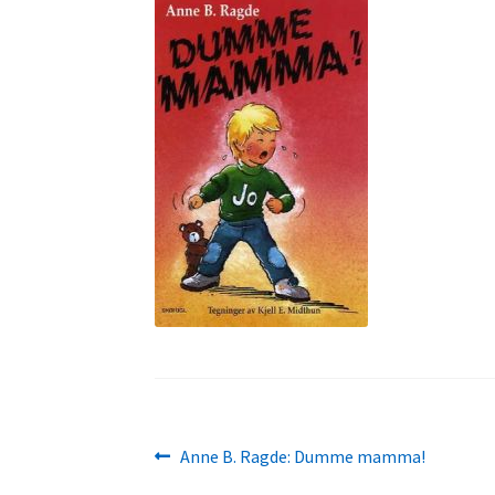
Innleggsnavigasjon
Forrige
Anne B. Ragde: Dumme mamma!
innlegg: