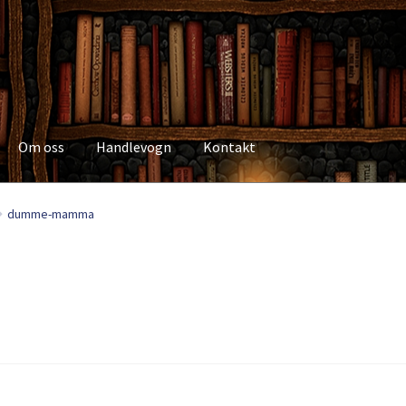
Om oss
Handlevogn
Kontakt
Kasse
Kategorier
Kjøpsvilkår
Kontakt
Min side
My Account
Om os
dumme-mamma