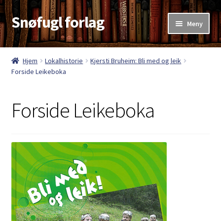
Snøfugl forlag
Hopp
Hopp
Meny
til
til
navigasjon
innhold
Hjem
Hjem
Lokalhistorie
Kjersti Bruheim: Bli med og leik
Forside Leikeboka
Aktuelt
Antikvariske bøker
Forside Leikeboka
Handlekurv
Kasse
Kategorier
Kjøpsvilkår