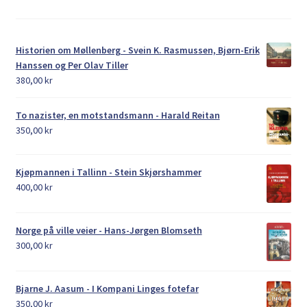
Historien om Møllenberg - Svein K. Rasmussen, Bjørn-Erik
Hanssen og Per Olav Tiller
380,00
kr
To nazister, en motstandsmann - Harald Reitan
350,00
kr
Kjøpmannen i Tallinn - Stein Skjørshammer
400,00
kr
Norge på ville veier - Hans-Jørgen Blomseth
300,00
kr
Bjarne J. Aasum - I Kompani Linges fotefar
350,00
kr