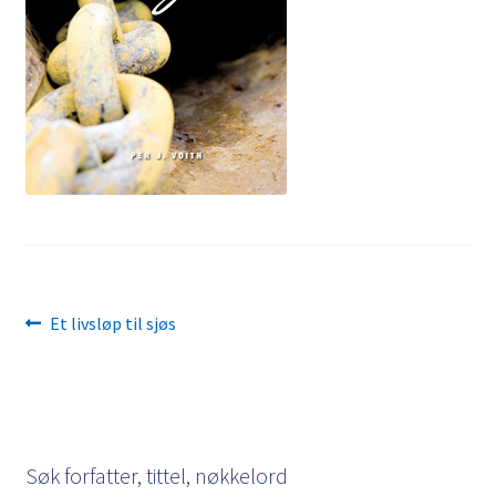
Kontakt
Min side
My Account
Om oss
Personvernerklæring
Innleggsnavigasjon
Forrige
Et livsløp til sjøs
innlegg:
Søk forfatter, tittel, nøkkelord