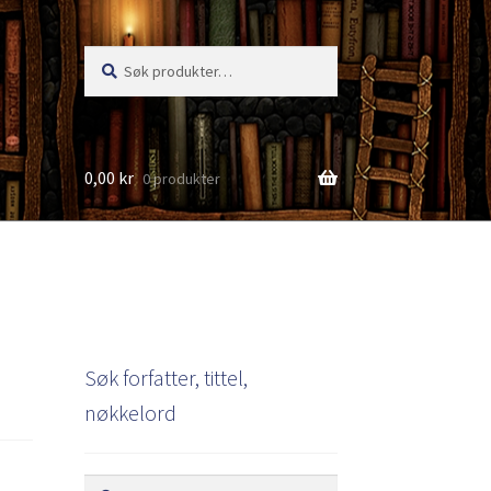
Søk
Søk
etter:
0,00
kr
0 produkter
s
Søk forfatter, tittel,
nøkkelord
Søk