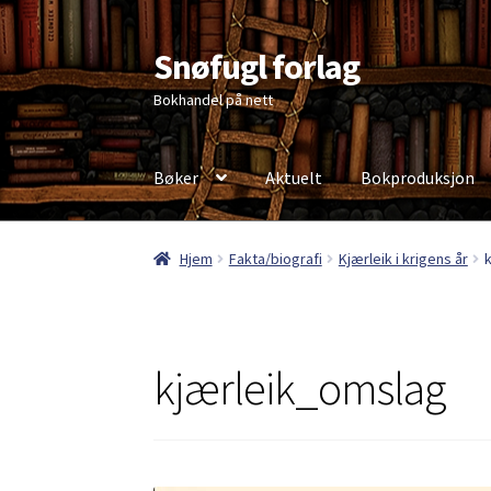
Snøfugl forlag
Hopp
Hopp
til
til
Bokhandel på nett
navigasjon
innhold
Bøker
Aktuelt
Bokproduksjon
Hjem
Aktuelt
Antikvariske bøker
Handlekurv
Hjem
Fakta/biografi
Kjærleik i krigens år
Personvernerklæring
kjærleik_omslag