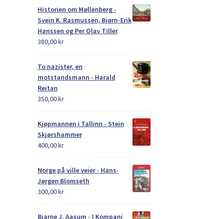
Historien om Møllenberg -
Svein K. Rasmussen, Bjørn-Erik
Hanssen og Per Olav Tiller
380,00
kr
To nazister, en
motstandsmann - Harald
Reitan
350,00
kr
Kjøpmannen i Tallinn - Stein
Skjørshammer
400,00
kr
Norge på ville veier - Hans-
Jørgen Blomseth
300,00
kr
Bjarne J. Aasum - I Kompani