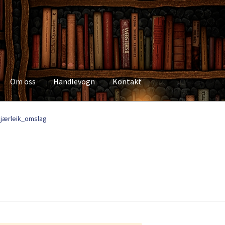
Om oss
Handlevogn
Kontakt
Kasse
Kategorier
Kjøpsvilkår
Kontakt
Min side
My Account
Om os
kjærleik_omslag