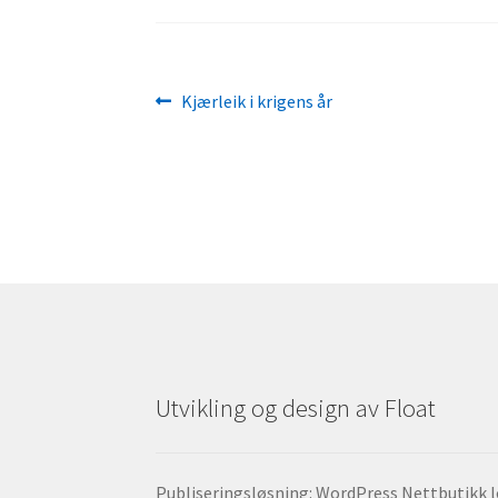
Innleggsnavigasjon
Forrige
Kjærleik i krigens år
innlegg:
Utvikling og design av Float
Publiseringsløsning: WordPress Nettbutikk