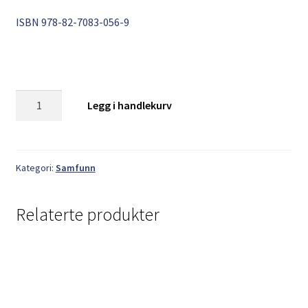
ISBN
978-82-7083-056-9
Johan
Legg i handlekurv
Snøfugl:
Han
kom
frå
Kategori:
Samfunn
havet
antall
Relaterte produkter