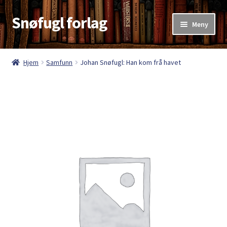
Snøfugl forlag
Hopp
Hopp
Meny
til
til
navigasjon
innhold
Hjem
Hjem
Samfunn
Johan Snøfugl: Han kom frå havet
Aktuelt
Antikvariske bøker
Handlekurv
Kasse
Kategorier
Kjøpsvilkår