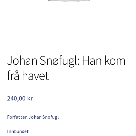
Kontakt
Min side
My Account
Om oss
Johan Snøfugl: Han kom
Personvernerklæring
frå havet
240,00
kr
Forfatter: Johan Snøfugl
Innbundet