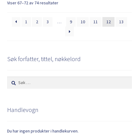
Sortert
Viser 67–72 av 74 resultater
etter
nyeste
1
2
3
…
9
10
11
12
13
Søk forfatter, tittel, nøkkelord
Søk
etter:
Handlevogn
Du har ingen produkter i handlekurven.