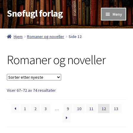
Snøfugl forlag
Hopp
Hopp
Meny
til
til
navigasjon
innhold
Hjem
Hjem
Romaner og noveller
Side 12
Aktuelt
Romaner og noveller
Antikvariske bøker
Handlekurv
Sortert
Viser 67–72 av 74 resultater
Kasse
etter
nyeste
Kategorier
1
2
3
…
9
10
11
12
13
Kjøpsvilkår