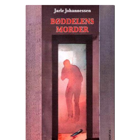
Kontakt
Min side
My Account
Om oss
Personvernerklæring