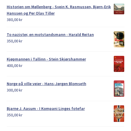
Historien om Møllenberg - Svein K. Rasmussen, Bjørn-Erik
Hanssen og Per Olav Tiller
380,00
kr
To nazister, en motstandsmann - Harald Reitan
350,00
kr
Kjøpmannen i Tallinn - Stein Skjørshammer
400,00
kr
Norge på ville veier - Hans-Jørgen Blomseth
300,00
kr
Bjarne J. Aasum - I Kompani Linges fotefar
350,00
kr