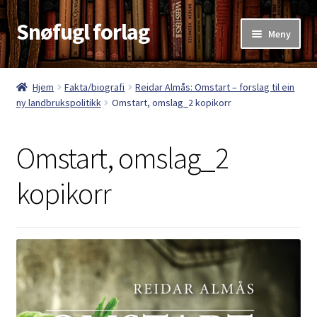
Snøfugl forlag
Hopp
Hopp
Meny
til
til
navigasjon
innhold
Hjem
Hjem
Fakta/biografi
Reidar Almås: Omstart – forslag til ein
ny landbrukspolitikk
Omstart, omslag_2 kopikorr
Aktuelt
Antikvariske bøker
Omstart, omslag_2
Handlekurv
kopikorr
Kasse
Kategorier
Kjøpsvilkår