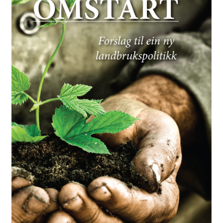
Kontakt
Min side
My Account
Om oss
Personvernerklæring