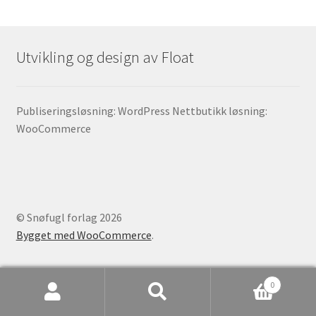
Utvikling og design av Float
Publiseringsløsning: WordPress Nettbutikk løsning:
WooCommerce
© Snøfugl forlag 2026
Bygget med WooCommerce
.
0
Søk
Søk