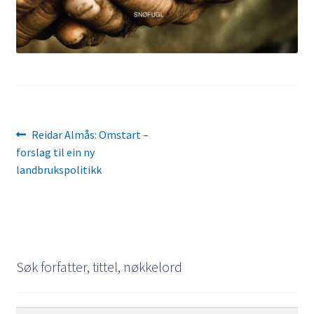
Innleggsnavigasjon
Forrige
Reidar Almås: Omstart –
innlegg:
forslag til ein ny
landbrukspolitikk
Søk forfatter, tittel, nøkkelord
Søk