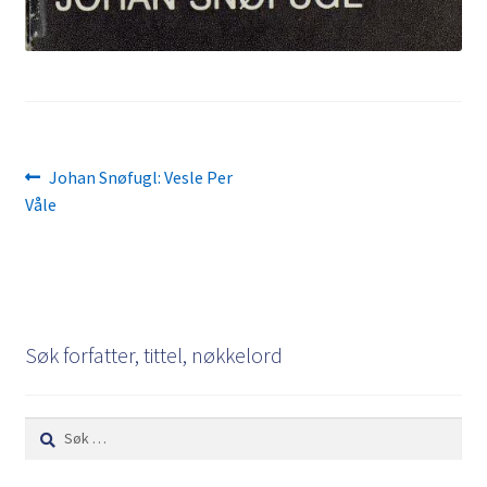
Innleggsnavigasjon
Forrige
Johan Snøfugl: Vesle Per
innlegg:
Våle
Søk forfatter, tittel, nøkkelord
Søk
etter: