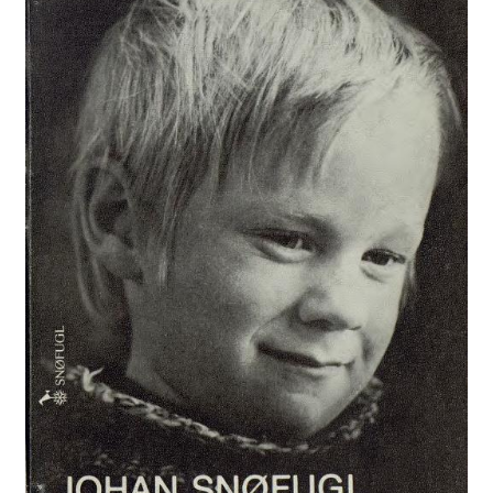
Kontakt
Min side
My Account
Om oss
Personvernerklæring