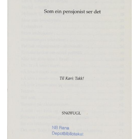
Kontakt
Min side
My Account
Om oss
Personvernerklæring