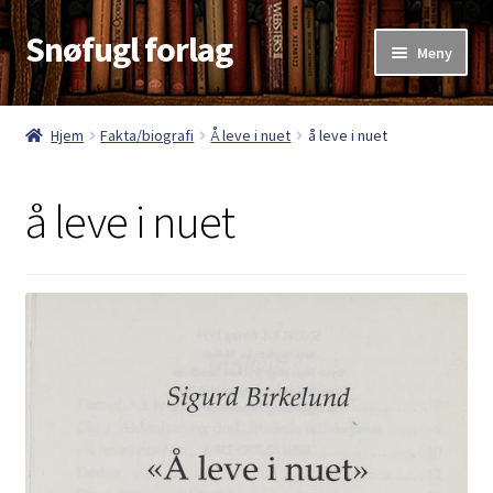
Snøfugl forlag
Hopp
Hopp
Meny
til
til
navigasjon
innhold
Hjem
Hjem
Fakta/biografi
Å leve i nuet
å leve i nuet
Aktuelt
å leve i nuet
Antikvariske bøker
Handlekurv
Kasse
Kategorier
Kjøpsvilkår