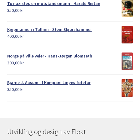
To nazister, en motstandsmann - Harald Reitan
350,00
kr
Kjøpmannen i Tallinn - Stein Skjørshammer
400,00
kr
Norge på ville veier - Hans-Jørgen Blomseth
300,00
kr
Bjarne J. Aasum - I Kompani Linges fotefar
350,00
kr
Utvikling og design av Float