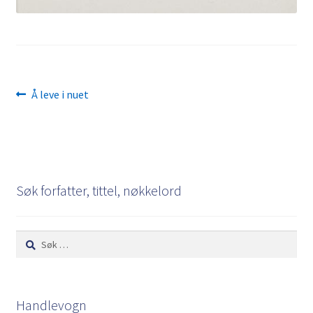
Innleggsnavigasjon
Forrige
Å leve i nuet
innlegg:
Søk forfatter, tittel, nøkkelord
Søk
etter:
Handlevogn