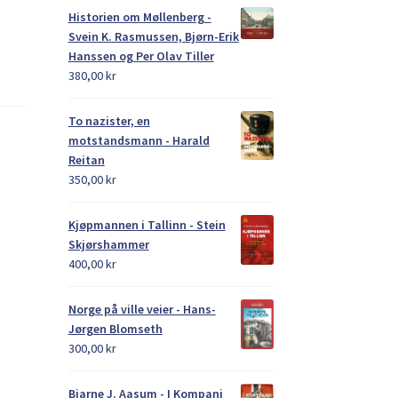
Historien om Møllenberg -
Svein K. Rasmussen, Bjørn-Erik
Hanssen og Per Olav Tiller
380,00
kr
To nazister, en
motstandsmann - Harald
Reitan
350,00
kr
Kjøpmannen i Tallinn - Stein
Skjørshammer
400,00
kr
Norge på ville veier - Hans-
Jørgen Blomseth
300,00
kr
Bjarne J. Aasum - I Kompani