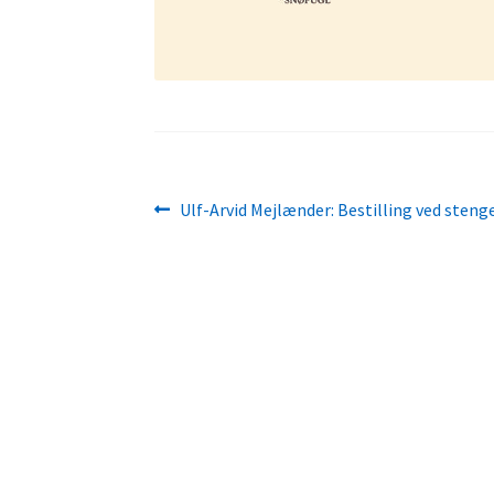
Innleggsnavigasjon
Forrige
Ulf-Arvid Mejlænder: Bestilling ved steng
innlegg: