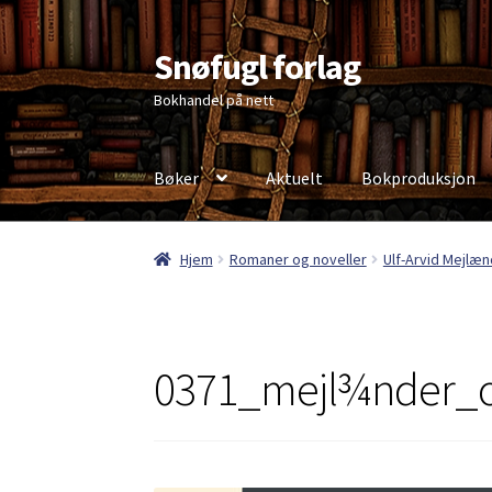
Snøfugl forlag
Hopp
Hopp
til
til
Bokhandel på nett
navigasjon
innhold
Bøker
Aktuelt
Bokproduksjon
Hjem
Aktuelt
Antikvariske bøker
Handlekurv
Hjem
Romaner og noveller
Ulf-Arvid Mejlæn
Personvernerklæring
0371_mejl¾nder_o