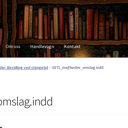
Om oss
Handlevogn
Kontakt
Kasse
Kategorier
Kjøpsvilkår
Kontakt
Min side
My Account
Om os
der: Bestilling ved stengetid
0371_mejl¾nder_omslag.indd
mslag.indd