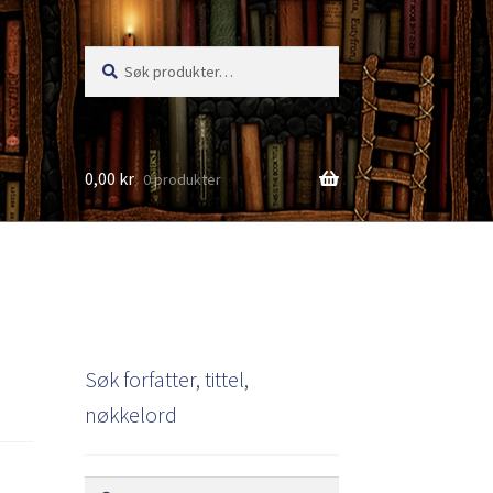
Søk
Søk
etter:
0,00
kr
0 produkter
s
Søk forfatter, tittel,
nøkkelord
Søk