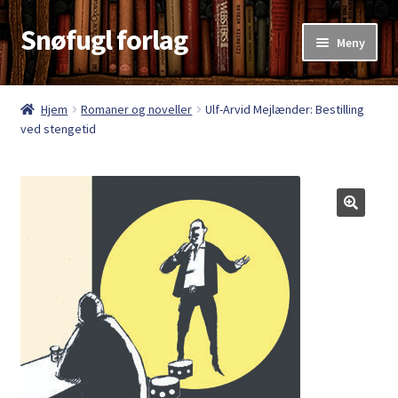
Snøfugl forlag
Hopp
Hopp
Meny
til
til
navigasjon
innhold
Hjem
Hjem
Romaner og noveller
Ulf-Arvid Mejlænder: Bestilling
ved stengetid
Aktuelt
Antikvariske bøker
Handlekurv
Kasse
Kategorier
Kjøpsvilkår