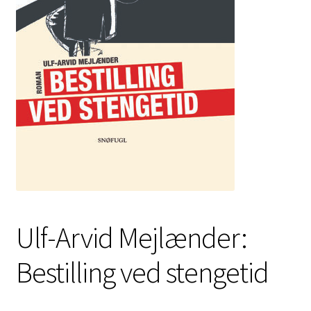
Kontakt
Min side
My Account
Om oss
Personvernerklæring
Ulf-Arvid Mejlænder:
Bestilling ved stengetid