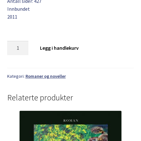
Antall sider: 427
Innbundet
2011
Ulf-
Legg i handlekurv
Arvid
Mejlænder:
Bestilling
ved
Kategori:
Romaner og noveller
stengetid
antall
Relaterte produkter