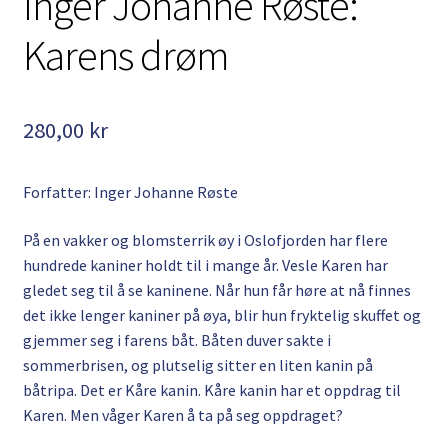
Inger Johanne Røste:
Kontakt
Karens drøm
Min side
My Account
280,00
kr
Om oss
Forfatter: Inger Johanne Røste
Personvernerklæring
På en vakker og blomsterrik øy i Oslofjorden har flere
hundrede kaniner holdt til i mange år. Vesle Karen har
gledet seg til å se kaninene. Når hun får høre at nå finnes
det ikke lenger kaniner på øya, blir hun fryktelig skuffet og
gjemmer seg i farens båt. Båten duver sakte i
sommerbrisen, og plutselig sitter en liten kanin på
båtripa. Det er Kåre kanin. Kåre kanin har et oppdrag til
Karen. Men våger Karen å ta på seg oppdraget?