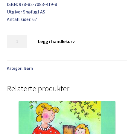
ISBN: 978-82-7083-419-8
Utgiver Snøfugl AS
Antall sider: 67
Inger
Legg i handlekurv
Johanne
Røste:
Karens
drøm
Kategori:
Barn
antall
Relaterte produkter