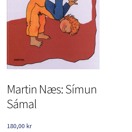
Kontakt
Min side
My Account
Om oss
Personvernerklæring
Martin Næs: Símun
Sámal
180,00
kr