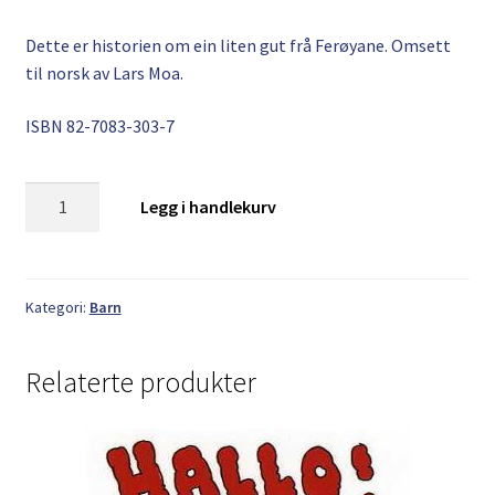
Dette er historien om ein liten gut frå Ferøyane. Omsett
til norsk av Lars Moa.
ISBN 82-7083-303-7
Martin
Legg i handlekurv
Næs:
Símun
Sámal
antall
Kategori:
Barn
Relaterte produkter