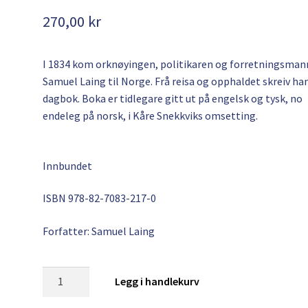
270,00
kr
I 1834 kom orknøyingen, politikaren og forretningsma
Samuel Laing til Norge. Frå reisa og opphaldet skreiv ha
dagbok. Boka er tidlegare gitt ut på engelsk og tysk, no
endeleg på norsk, i Kåre Snekkviks omsetting.
Innbundet
ISBN
978-82-7083-217-0
Forfatter: Samuel Laing
Dagbok
Legg i handlekurv
frå