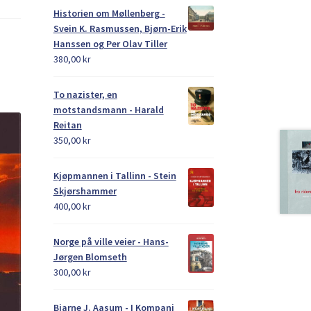
Historien om Møllenberg -
Svein K. Rasmussen, Bjørn-Erik
Hanssen og Per Olav Tiller
380,00
kr
To nazister, en
motstandsmann - Harald
Reitan
350,00
kr
Kjøpmannen i Tallinn - Stein
Skjørshammer
400,00
kr
Norge på ville veier - Hans-
Jørgen Blomseth
300,00
kr
Bjarne J. Aasum - I Kompani