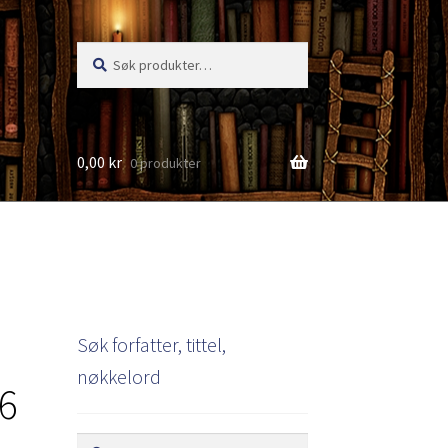
Søk
Søk
etter:
0,00
kr
0 produkter
s
Søk forfatter, tittel,
nøkkelord
36
Søk