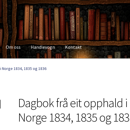
Om oss
Handlevogn
Kontakt
Kasse
Kategorier
Kjøpsvilkår
Kontakt
Min side
My Account
Om os
 i Norge 1834, 1835 og 1836
Dagbok frå eit opphald i
Norge 1834, 1835 og 18