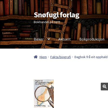
Snøfugl forlag
Hopp
Hopp
til
til
Bokhandel på nett
navigasjon
innhold
Bøker
Aktuelt
Bokproduksjon
Hjem
Aktuelt
Antikvariske bøker
Handlekurv
Hjem
Fakta/biografi
Dagbok frå eit opphald
Personvernerklæring