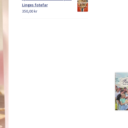
Linges fotefar
350,00
kr