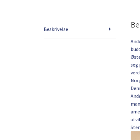
Be
Beskrivelse
Ande
budd
Øste
seg 
verd
Norg
Denn
Ande
mang
amer
utvi
Sten