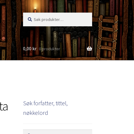
Søk
Søk
etter:
0,00
kr
0 produkter
s
ta
Søk forfatter, tittel,
nøkkelord
Søk