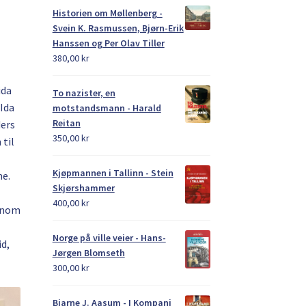
Historien om Møllenberg -
Svein K. Rasmussen, Bjørn-Erik
Hanssen og Per Olav Tiller
380,00
kr
ida
To nazister, en
 Ida
motstandsmann - Harald
Reitan
ders
350,00
kr
 til
Kjøpmannen i Tallinn - Stein
me.
Skjørshammer
400,00
kr
ennom
Norge på ville veier - Hans-
id,
Jørgen Blomseth
300,00
kr
Bjarne J. Aasum - I Kompani