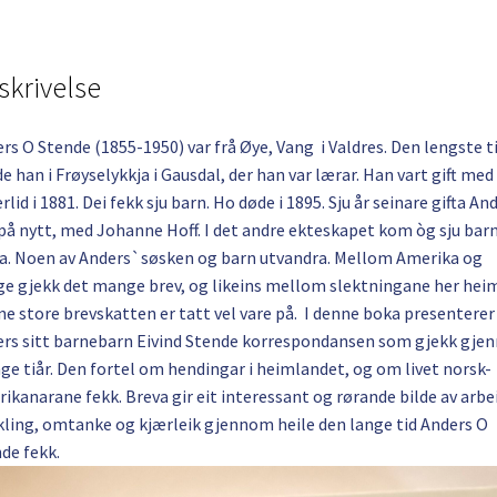
skrivelse
rs O Stende (1855-1950) var frå Øye, Vang i Valdres. Den lengste t
e han i Frøyselykkja i Gausdal, der han var lærar. Han vart gift med
rlid i 1881. Dei fekk sju barn. Ho døde i 1895. Sju år seinare gifta An
på nytt, med Johanne Hoff. I det andre ekteskapet kom òg sju barn
a. Noen av Anders`søsken og barn utvandra. Mellom Amerika og
e gjekk det mange brev, og likeins mellom slektningane her hei
e store brevskatten er tatt vel vare på. I denne boka presenterer
rs sitt barnebarn Eivind Stende korrespondansen som gjekk gj
e tiår. Den fortel om hendingar i heimlandet, og om livet norsk-
ikanarane fekk. Breva gir eit interessant og rørande bilde av arbe
kling, omtanke og kjærleik gjennom heile den lange tid Anders O
de fekk.