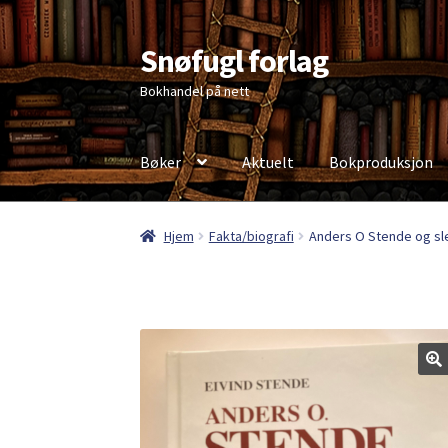
Snøfugl forlag
Hopp
Hopp
til
til
Bokhandel på nett
navigasjon
innhold
Bøker
Aktuelt
Bokproduksjon
Hjem
Aktuelt
Antikvariske bøker
Handlekurv
Hjem
Fakta/biografi
Anders O Stende og sle
Personvernerklæring