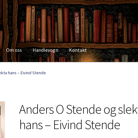
Om oss
Handlevogn
Kontakt
Kasse
Kategorier
Kjøpsvilkår
Kontakt
Min side
My Account
Om os
kta hans – Eivind Stende
Anders O Stende og slek
hans – Eivind Stende