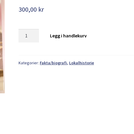
300,00
kr
Anders
Legg i handlekurv
O
Stende
og
slekta
Kategorier:
Fakta/biografi
,
Lokalhistorie
hans
-
Eivind
Stende
antall