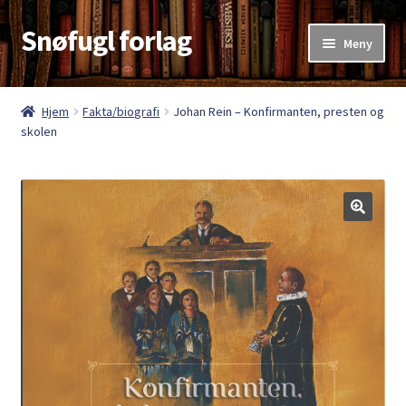
Snøfugl forlag
Hopp
Hopp
Meny
til
til
navigasjon
innhold
Hjem
Hjem
Fakta/biografi
Johan Rein – Konfirmanten, presten og
skolen
Aktuelt
Antikvariske bøker
Handlekurv
Kasse
Kategorier
Kjøpsvilkår