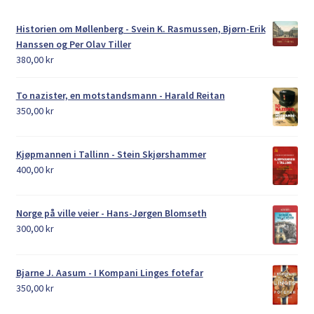
Historien om Møllenberg - Svein K. Rasmussen, Bjørn-Erik
Hanssen og Per Olav Tiller
380,00
kr
To nazister, en motstandsmann - Harald Reitan
350,00
kr
Kjøpmannen i Tallinn - Stein Skjørshammer
400,00
kr
Norge på ville veier - Hans-Jørgen Blomseth
300,00
kr
Bjarne J. Aasum - I Kompani Linges fotefar
350,00
kr