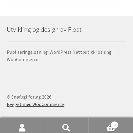
Utvikling og design av Float
Publiseringsløsning: WordPress Nettbutikk løsning:
WooCommerce
© Snøfugl forlag 2026
Bygget med WooCommerce
.
0
Søk
Søk