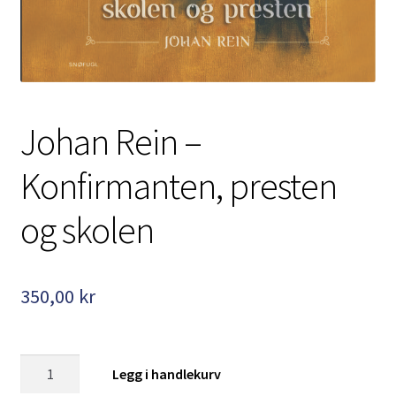
Kontakt
Min side
My Account
Johan Rein –
Om oss
Konfirmanten, presten
Personvernerklæring
og skolen
350,00
kr
Johan
Legg i handlekurv
Rein