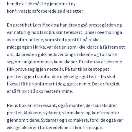
hendte at de måtte gjennom ei ny
konfirmasjonsforberedelse året etter.
En prest het Lars Meek og han drev også prestegården og
var naturlig nok landbruksinteressert. Under overhøringa
av konfirmantene, som stod oppstilt på rekke i
midtgangen i kirka, var det én som ikke klarte å få fram ett
ord, da presten gikk nedover langs rekkene og forhørte
seg om ungdommenes kunnskaper. Presten sa at den ene
fikk prøve seg igjen neste år. På tur tilbake stoppet
presten igjen framfor den ulykkelige gutten. – Du skal
likevel få bli konfirmert i dag, gutten min. Det er fordi du
er så flink til å sko hestene mine.
Reins bok er interessant, også munter, der han skildrer
prester, klokkere, sydamer, skomakere og konfirmanter
gjennom tidene. Sydamer og skomakere, fordi de også var
viktige aktører i forberedelsne til konfirmasjon.