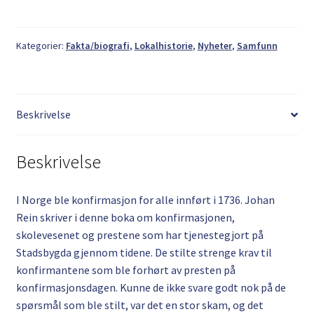
-
Konfirmanten,
presten
Kategorier:
Fakta/biografi
,
Lokalhistorie
,
Nyheter
,
Samfunn
og
skolen
antall
Beskrivelse
Beskrivelse
I Norge ble konfirmasjon for alle innført i 1736. Johan
Rein skriver i denne boka om konfirmasjonen,
skolevesenet og prestene som har tjenestegjort på
Stadsbygda gjennom tidene. De stilte strenge krav til
konfirmantene som ble forhørt av presten på
konfirmasjonsdagen. Kunne de ikke svare godt nok på de
spørsmål som ble stilt, var det en stor skam, og det