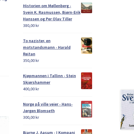
Historien om Møllenberg -
Svein K. Rasmussen, Bjørn-Erik
Hanssen og Per Olav Tiller
380,00
kr
To nazister, en
motstandsmann - Harald
Reitan
350,00
kr
Kjøpmannen i Tallinn - Stein
Skjørshammer
400,00
kr
Norge på ville veier - Hans-
Jørgen Blomseth
300,00
kr
Bjarne J. Aasum - I Kompani