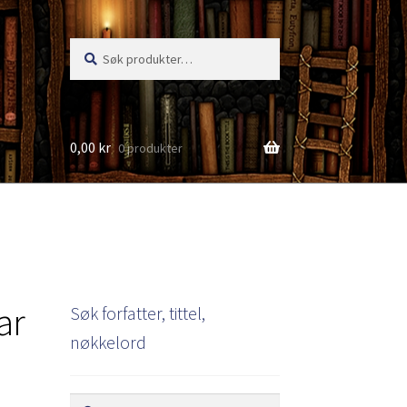
Søk
Søk
etter:
0,00
kr
0 produkter
s
ar
Søk forfatter, tittel,
nøkkelord
Søk