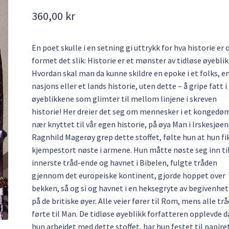
360,00
kr
En poet skulle i en setning gi uttrykk for hva historie er 
formet det slik: Historie er et mønster av tidløse øyeblik
Hvordan skal man da kunne skildre en epoke i et folks, e
nasjons eller et lands historie, uten dette – å gripe fatt i
øyeblikkene som glimter til mellom linjene i skreven
historie! Her dreier det seg om mennesker i et konged
nær knyttet til vår egen historie, på øya Man i Irskesjøen
Ragnhild Magerøy grep dette stoffet, følte hun at hun fi
kjempestort nøste i armene. Hun måtte nøste seg inn ti
innerste tråd-ende og havnet i Bibelen, fulgte tråden
gjennom det europeiske kontinent, gjorde hoppet over
bekken, så og si og havnet i en heksegryte av begivenhet
på de britiske øyer. Alle veier fører til Rom, mens alle tr
førte til Man. De tidløse øyeblikk forfatteren opplevde d
hun arbeidet med dette stoffet, har hun festet til papire