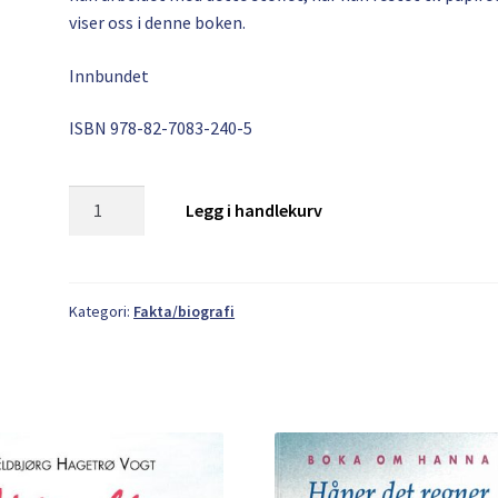
viser oss i denne boken.
Innbundet
ISBN 978-82-7083-240-5
Ragnhild
Legg i handlekurv
Magerøy:
Det
var
en
Kategori:
Fakta/biografi
gang
-
Vesterhavs
antall