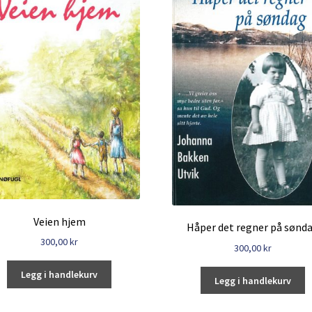
Veien hjem
Håper det regner på sønd
300,00
kr
300,00
kr
Legg i handlekurv
Legg i handlekurv