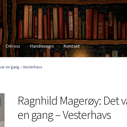
Om oss
Handlevogn
Kontakt
Kasse
Kategorier
Kjøpsvilkår
Kontakt
Min side
My Account
Om os
var en gang – Vesterhavs
Ragnhild Magerøy: Det v
en gang – Vesterhavs