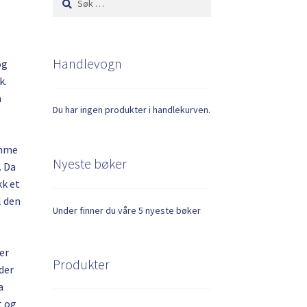
etter:
Handlevogn
og
k.
n
Du har ingen produkter i handlekurven.
ømme
Nyeste bøker
. Da
kk et
l den
Under finner du våre 5 nyeste bøker
er
Produkter
åder
a
t og