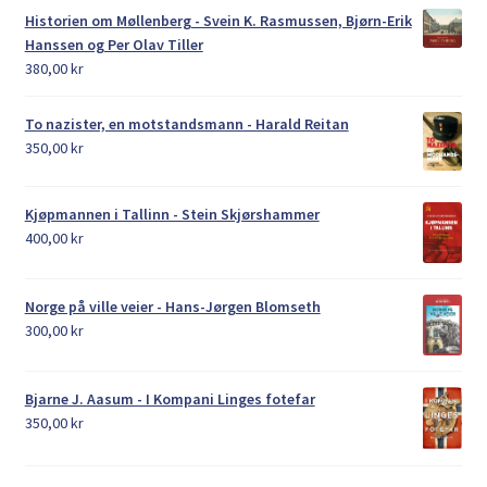
Historien om Møllenberg - Svein K. Rasmussen, Bjørn-Erik
Hanssen og Per Olav Tiller
380,00
kr
To nazister, en motstandsmann - Harald Reitan
350,00
kr
Kjøpmannen i Tallinn - Stein Skjørshammer
400,00
kr
Norge på ville veier - Hans-Jørgen Blomseth
300,00
kr
Bjarne J. Aasum - I Kompani Linges fotefar
350,00
kr