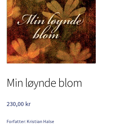
Kontakt
Min side
My Account
Om oss
Personvernerklæring
Min løynde blom
230,00
kr
Forfatter: Kristian Halse