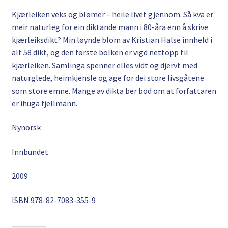
Kjærleiken veks og blømer – heile livet gjennom. Så kva er
meir naturleg for ein diktande mann i 80-åra enn å skrive
kjærleiksdikt? Min løynde blom av Kristian Halse innheld i
alt 58 dikt, og den første bolken er vigd nettopp til
kjærleiken. Samlinga spenner elles vidt og djervt med
naturglede, heimkjensle og age for dei store livsgåtene
som store emne. Mange av dikta ber bod om at forfattaren
er ihuga fjellmann.
Nynorsk
Innbundet
2009
ISBN 978-82-7083-355-9