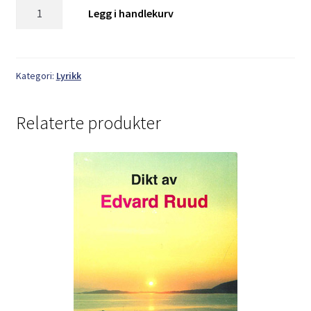
Min
Legg i handlekurv
løynde
blom
antall
Kategori:
Lyrikk
Relaterte produkter