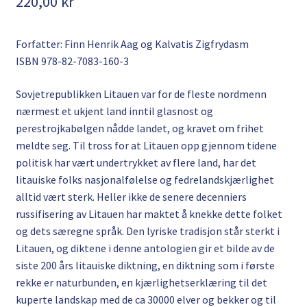
220,00
kr
Forfatter: Finn Henrik Aag og Kalvatis Zigfrydasm
ISBN 978-82-7083-160-3
Sovjetrepublikken Litauen var for de fleste nordmenn
nærmest et ukjent land inntil glasnost og
perestrojkabølgen nådde landet, og kravet om frihet
meldte seg. Til tross for at Litauen opp gjennom tidene
politisk har vært undertrykket av flere land, har det
litauiske folks nasjonalfølelse og fedrelandskjærlighet
alltid vært sterk. Heller ikke de senere decenniers
russifisering av Litauen har maktet å knekke dette folket
og dets særegne språk. Den lyriske tradisjon står sterkt i
Litauen, og diktene i denne antologien gir et bilde av de
siste 200 års litauiske diktning, en diktning som i første
rekke er naturbunden, en kjærlighetserklæring til det
kuperte landskap med de ca 30000 elver og bekker og til