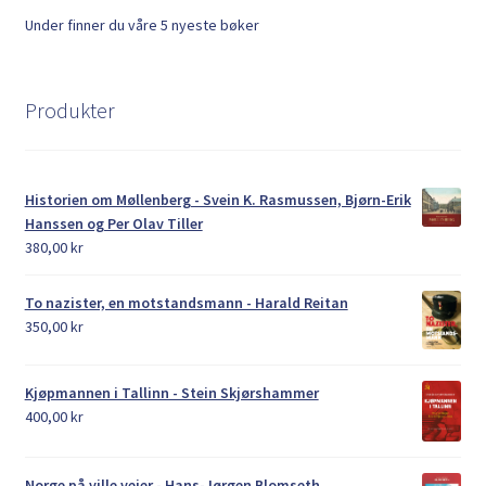
Under finner du våre 5 nyeste bøker
Produkter
Historien om Møllenberg - Svein K. Rasmussen, Bjørn-Erik
Hanssen og Per Olav Tiller
380,00
kr
To nazister, en motstandsmann - Harald Reitan
350,00
kr
Kjøpmannen i Tallinn - Stein Skjørshammer
400,00
kr
Norge på ville veier - Hans-Jørgen Blomseth