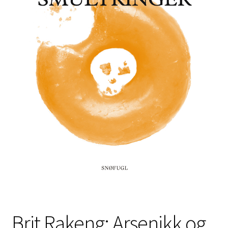
Kontakt
Min side
My Account
Om oss
Personvernerklæring
Brit Rakeng: Arsenikk og