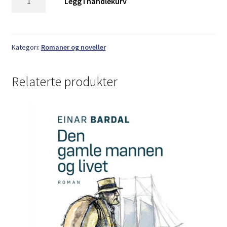
Legg i handlekurv
Rakeng:
Arsenikk
og
gamle
Kategori:
Romaner og noveller
smultringer
antall
Relaterte produkter