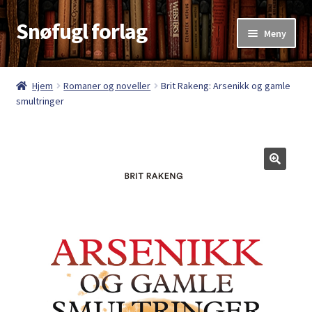
Snøfugl forlag
Hopp
Hopp
Meny
til
til
navigasjon
innhold
Hjem
Hjem
Romaner og noveller
Brit Rakeng: Arsenikk og gamle
smultringer
Aktuelt
Antikvariske bøker
Handlekurv
Kasse
Kategorier
Kjøpsvilkår