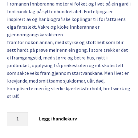
I romanen Innberanna møter vi folket og livet på ein gard i
Inntrøndelag på syttenhundretalet. Forteljinga er
inspirert av og har biografiske koplingar til forfattarens
eiga farsslekt. Vakre og kloke Innberanna er
gjennomgangskarakteren
framfor nokon annan, med styrke og stoltheit som blir
sett hardt på prøve meir enn ein gong. I store trekk er det
ei framgangstid, med større og betre hus, nytt i
jordbruket, opplysing frå preikestolen og eit skolestell
som sakte veks fram gjennom startvanskane. Men livet er
krevjande,med smittsame sjukdomar, uår, død,
kompliserte men òg sterke kjærleiksforhold, brotsverk og
straff.
Einar
Legg i handlekurv
Bardal:
Innberanna