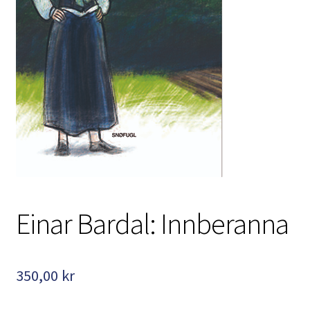
Kontakt
Min side
My Account
Om oss
Personvernerklæring
Einar Bardal: Innberanna
350,00
kr