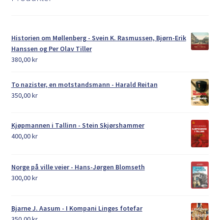
Historien om Møllenberg - Svein K. Rasmussen, Bjørn-Erik
Hanssen og Per Olav Tiller
380,00
kr
To nazister, en motstandsmann - Harald Reitan
350,00
kr
Kjøpmannen i Tallinn - Stein Skjørshammer
400,00
kr
Norge på ville veier - Hans-Jørgen Blomseth
300,00
kr
Bjarne J. Aasum - I Kompani Linges fotefar
350,00
kr