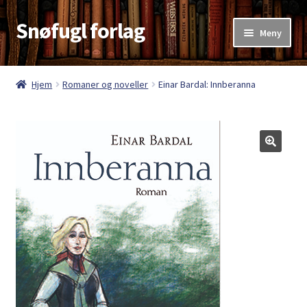
Snøfugl forlag
Hopp
Hopp
Meny
til
til
navigasjon
innhold
Hjem
Hjem
Romaner og noveller
Einar Bardal: Innberanna
Aktuelt
Antikvariske bøker
Handlekurv
Kasse
Kategorier
Kjøpsvilkår