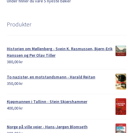
Under finner du våre 5 nyeste bøker
Produkter
Historien om Møllenberg - Svein K. Rasmussen, Bjørn-Erik
Hanssen og Per Olav Tiller
380,00
kr
To nazister, en motstandsmann - Harald Reitan
350,00
kr
Kjøpmannen i Tallinn - Stein Skjørshammer
400,00
kr
Norge på ville veier - Hans-Jørgen Blomseth