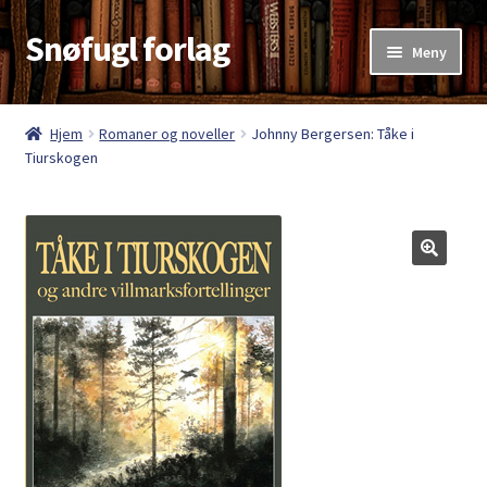
Snøfugl forlag
Hopp
Hopp
Meny
til
til
navigasjon
innhold
Hjem
Hjem
Romaner og noveller
Johnny Bergersen: Tåke i
Tiurskogen
Aktuelt
Antikvariske bøker
Handlekurv
Kasse
Kategorier
Kjøpsvilkår