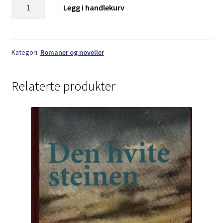
Johnny
Legg i handlekurv
Bergersen:
Tåke
i
Tiurskogen
Kategori:
Romaner og noveller
antall
Relaterte produkter