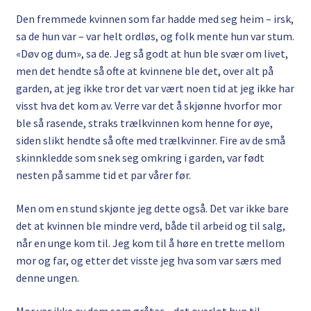
Den fremmede kvinnen som far hadde med seg heim – irsk,
sa de hun var – var helt ordløs, og folk mente hun var stum.
«Døv og dum», sa de. Jeg så godt at hun ble svær om livet,
men det hendte så ofte at kvinnene ble det, over alt på
garden, at jeg ikke tror det var vært noen tid at jeg ikke har
visst hva det kom av. Verre var det å skjønne hvorfor mor
ble så rasende, straks trælkvinnen kom henne for øye,
siden slikt hendte så ofte med trælkvinner. Fire av de små
skinnkledde som snek seg omkring i garden, var født
nesten på samme tid et par vårer før.
Men om en stund skjønte jeg dette også. Det var ikke bare
det at kvinnen ble mindre verd, både til arbeid og til salg,
når en unge kom til. Jeg kom til å høre en trette mellom
mor og far, og etter det visste jeg hva som var særs med
denne ungen.
Mor var ikke av dem som gråter – det overlot hun til