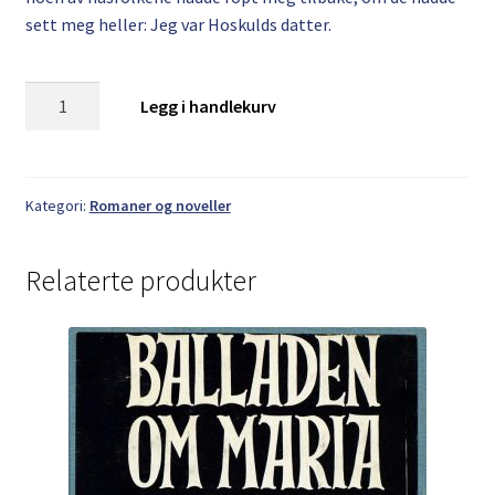
sett meg heller: Jeg var Hoskulds datter.
Marie
Legg i handlekurv
Vik:
Jeg
er
Hallgerd
Kategori:
Romaner og noveller
Hoskuldsdatter
antall
Relaterte produkter