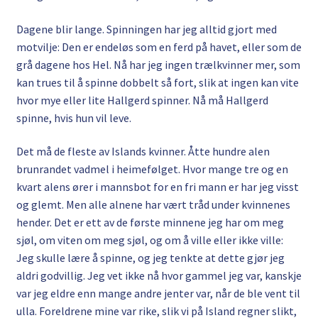
Dagene blir lange. Spinningen har jeg alltid gjort med
motvilje: Den er endeløs som en ferd på havet, eller som de
grå dagene hos Hel. Nå har jeg ingen trælkvinner mer, som
kan trues til å spinne dobbelt så fort, slik at ingen kan vite
hvor mye eller lite Hallgerd spinner. Nå må Hallgerd
spinne, hvis hun vil leve.
Det må de fleste av Islands kvinner. Åtte hundre alen
brunrandet vadmel i heimefølget. Hvor mange tre og en
kvart alens ører i mannsbot for en fri mann er har jeg visst
og glemt. Men alle alnene har vært tråd under kvinnenes
hender. Det er ett av de første minnene jeg har om meg
sjøl, om viten om meg sjøl, og om å ville eller ikke ville:
Jeg skulle lære å spinne, og jeg tenkte at dette gjør jeg
aldri godvillig. Jeg vet ikke nå hvor gammel jeg var, kanskje
var jeg eldre enn mange andre jenter var, når de ble vent til
ulla. Foreldrene mine var rike, slik vi på Island regner slikt,