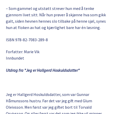
– Som gammel og utstøtt strever hun med å tenke
gjennom livet sitt. Når hun prøver å skjønne hva som gikk
galt, siden hevnen hennes slo tilbake på henne sjøl, synes
hun at floken av hat og kjærlighet bare har én løsning.
ISBN
978-82-7083-289-8
Forfatter: Marie Vik
Innbundet
Utdrag fra ”Jeg er Hallgerd Hoskuldsdatter”
Jeg er Hallgerd Hoskuldsdatter, som var Gunnar
Håmunssons hustru. Før det var jeg gift med Glum
Oleivsson. Men først var jeg giftet bort til Torvald
Osvivsson. Og aller først var det som jeg ikke vil minnes.