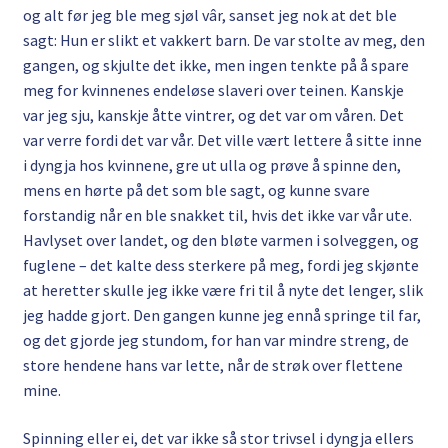
og alt før jeg ble meg sjøl vâr, sanset jeg nok at det ble
sagt: Hun er slikt et vakkert barn. De var stolte av meg, den
gangen, og skjulte det ikke, men ingen tenkte på å spare
meg for kvinnenes endeløse slaveri over teinen. Kanskje
var jeg sju, kanskje åtte vintrer, og det var om våren. Det
var verre fordi det var vår. Det ville vært lettere å sitte inne
i dyngja hos kvinnene, gre ut ulla og prøve å spinne den,
mens en hørte på det som ble sagt, og kunne svare
forstandig når en ble snakket til, hvis det ikke var vår ute.
Havlyset over landet, og den bløte varmen i solveggen, og
fuglene – det kalte dess sterkere på meg, fordi jeg skjønte
at heretter skulle jeg ikke være fri til å nyte det lenger, slik
jeg hadde gjort. Den gangen kunne jeg ennå springe til far,
og det gjorde jeg stundom, for han var mindre streng, de
store hendene hans var lette, når de strøk over flettene
mine.
Spinning eller ei, det var ikke så stor trivsel i dyngja ellers