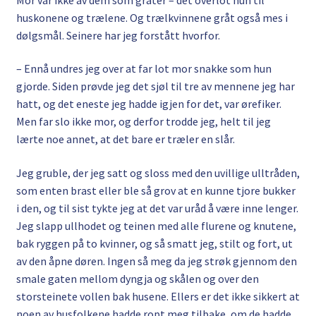
huskonene og trælene. Og trælkvinnene gråt også mes i
dølgsmål. Seinere har jeg forstått hvorfor.
– Ennå undres jeg over at far lot mor snakke som hun
gjorde. Siden prøvde jeg det sjøl til tre av mennene jeg har
hatt, og det eneste jeg hadde igjen for det, var ørefiker.
Men far slo ikke mor, og derfor trodde jeg, helt til jeg
lærte noe annet, at det bare er træler en slår.
Jeg gruble, der jeg satt og sloss med den uvillige ulltråden,
som enten brast eller ble så grov at en kunne tjore bukker
i den, og til sist tykte jeg at det var uråd å være inne lenger.
Jeg slapp ullhodet og teinen med alle flurene og knutene,
bak ryggen på to kvinner, og så smatt jeg, stilt og fort, ut
av den åpne døren. Ingen så meg da jeg strøk gjennom den
smale gaten mellom dyngja og skålen og over den
storsteinete vollen bak husene. Ellers er det ikke sikkert at
noen av husfolkene hadde ropt meg tilbake, om de hadde