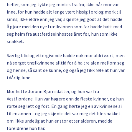
heller, som jeg tykte jeg mintes fra før, ikke når mor var
inne, for hun hadde alt lenge vært hissig i ord og mørk til
sinns; ikke eldre enn jeg var, skjønte jeg godt at det hadde
å gjøre med den nye trælkvinnen som far hadde hatt med
seg heim fra austferd seinhøstes året før, hun som ikke
snakket.
Særlig blid og ettergivende hadde nok mor aldri vært, men
nå sørget trælkvinnene alltid for å ha tre alen mellom seg
og henne, så sant de kunne, og også jeg fikk føle at hun var
i dårlig lune.
Mor hette Jorunn Bjørnsdatter, og hun var fra
Vestfjordene. Hun var høgere enn de fleste kvinner, og hun
rørte seg lett og fort. En gang hørte jeg en av kvinnene si
til en annen – og jeg skjønte det var meg det ble snakket
om: Ikke undelig at hun er stor etter alderen, med de
foreldrene hun har.