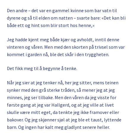
Den andre – det var en gammel kvinne som bar vatn til
dyrene og så til elden om natten – svarte bare: «Det kan bli
både ett og hint som blir stort hos henne,»
Jeg hadde kjent meg både kjær og avholdt, inntil denne
vinteren og våren. Men med den skorten på trivsel som var
kommet i garden nå, ble det skår i den tryggheten.
Det fikk meg til å begynne å tenke.
Når jeg sier at jeg tenker nå, her jeg sitter, mens teinen
synker med den grå sterke tråden, så mener jeg at jeg
minnes, jeg ser tilbake. Men den våren da jeg visste for
første gang at jeg var Hallgerd, og at jeg ville at livet
skulle være mitt eget, da tenkte jeg ikke framover eller
bakover. Og jeg skjønner sjøl at jeg ble et taust, lyttende
barn. Og ingen har kalt meg gladlynt senere heller.