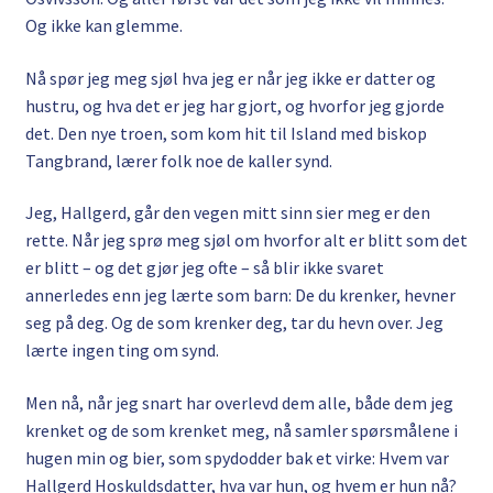
Og ikke kan glemme.
Nå spør jeg meg sjøl hva jeg er når jeg ikke er datter og
hustru, og hva det er jeg har gjort, og hvorfor jeg gjorde
det. Den nye troen, som kom hit til Island med biskop
Tangbrand, lærer folk noe de kaller synd.
Jeg, Hallgerd, går den vegen mitt sinn sier meg er den
rette. Når jeg sprø meg sjøl om hvorfor alt er blitt som det
er blitt – og det gjør jeg ofte – så blir ikke svaret
annerledes enn jeg lærte som barn: De du krenker, hevner
seg på deg. Og de som krenker deg, tar du hevn over. Jeg
lærte ingen ting om synd.
Men nå, når jeg snart har overlevd dem alle, både dem jeg
krenket og de som krenket meg, nå samler spørsmålene i
hugen min og bier, som spydodder bak et virke: Hvem var
Hallgerd Hoskuldsdatter, hva var hun, og hvem er hun nå?