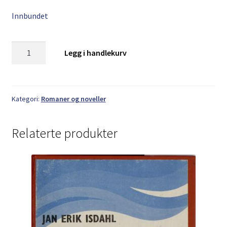
Innbundet
Oddmund
Legg i handlekurv
Havnen:
Hun
har
vært
Kategori:
Romaner og noveller
her
antall
Relaterte produkter