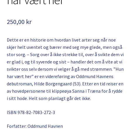
Kontakt
250,00
kr
Min side
My Account
Dette er en historie om hvordan livet arter seg når noe
skjer helt uventet og bærer med seg mye glede, men også
Om oss
stor sorg. – Sorg over å ikke strekke til, over å svikte dem vi
er glad i, og til syvende og sist – handler det om å vite at vi
Personvernerklæring
svikter oss selv dersom vi velger å gå med strømmen. ”Hun
har vært her” er en videreføring av Oddmund Havnens
debutroman, Hilde Borgengaard (53). Etter en tid reiser en
av hovedpersonene til klippeøya Sanna i Træna for å rydde
i sitt hode. Helt som planlagt går det ikke.
ISBN
978-82-7083-272-3
Forfatter: Oddmund Havnen