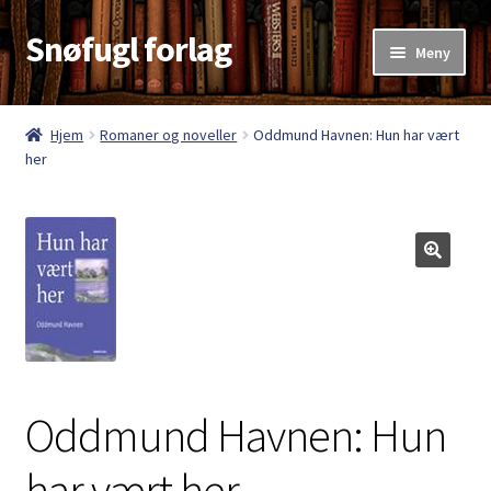
Snøfugl forlag
Hopp
Hopp
Meny
til
til
navigasjon
innhold
Hjem
Hjem
Romaner og noveller
Oddmund Havnen: Hun har vært
her
Aktuelt
Antikvariske bøker
Handlekurv
Kasse
Kategorier
Oddmund Havnen: Hun
Kjøpsvilkår
har vært her