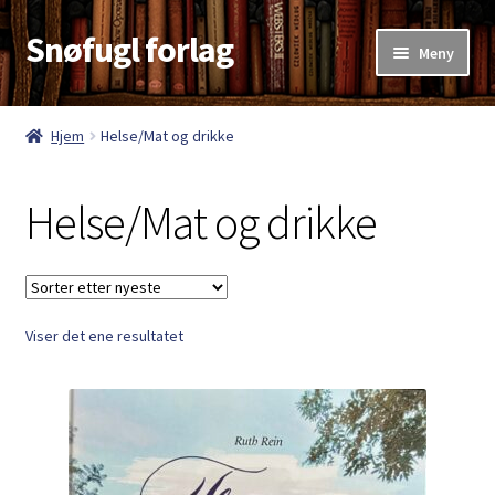
Snøfugl forlag
Hopp
Hopp
Meny
til
til
navigasjon
innhold
Hjem
Hjem
Helse/Mat og drikke
Aktuelt
Helse/Mat og drikke
Antikvariske bøker
Handlekurv
Viser det ene resultatet
Kasse
Kategorier
Kjøpsvilkår