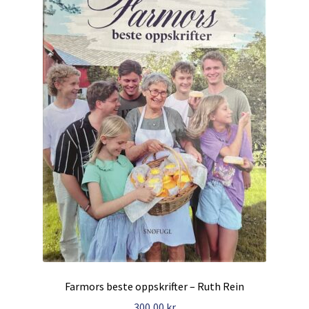
Kontakt
Min side
My Account
Om oss
Personvernerklæring
Farmors beste oppskrifter – Ruth Rein
300,00
kr