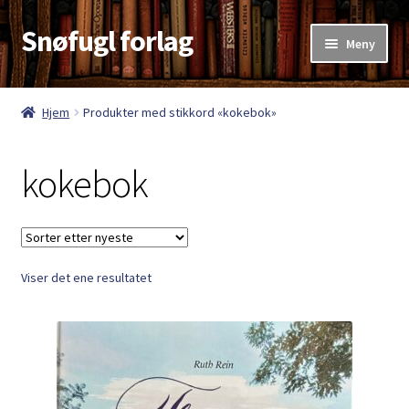
Snøfugl forlag
Hopp
Hopp
Meny
til
til
navigasjon
innhold
Hjem
Hjem
Produkter med stikkord «kokebok»
Aktuelt
kokebok
Antikvariske bøker
Handlekurv
Viser det ene resultatet
Kasse
Kategorier
Kjøpsvilkår