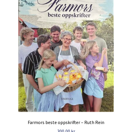
Kontakt
Min side
My Account
Om oss
Personvernerklæring
Farmors beste oppskrifter – Ruth Rein
300,00
kr