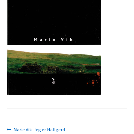
Kontakt
Min side
My Account
Om oss
Personvernerklæring
Innleggsnavigasjon
Forrige
Marie Vik: Jeg er Hallgerd