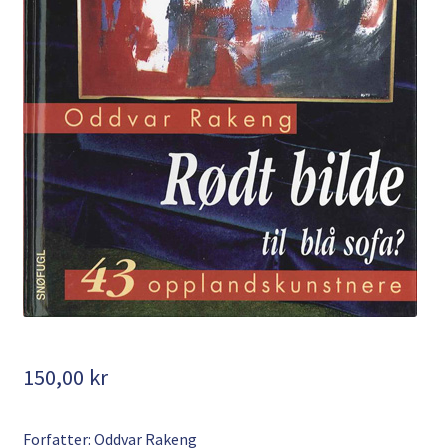
Kontakt
Min side
My Account
Om oss
Personvernerklæring
150,00
kr
Forfatter: Oddvar Rakeng