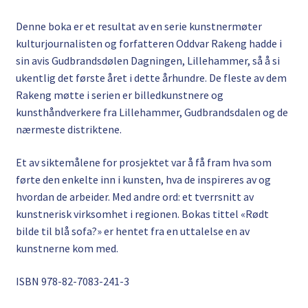
Denne boka er et resultat av en serie kunstnermøter
kulturjournalisten og forfatteren Oddvar Rakeng hadde i
sin avis Gudbrandsdølen Dagningen, Lillehammer, så å si
ukentlig det første året i dette århundre. De fleste av dem
Rakeng møtte i serien er billedkunstnere og
kunsthåndverkere fra Lillehammer, Gudbrandsdalen og de
nærmeste distriktene.
Et av siktemålene for prosjektet var å få fram hva som
førte den enkelte inn i kunsten, hva de inspireres av og
hvordan de arbeider. Med andre ord: et tverrsnitt av
kunstnerisk virksomhet i regionen. Bokas tittel «Rødt
bilde til blå sofa?» er hentet fra en uttalelse en av
kunstnerne kom med.
ISBN 978-82-7083-241-3