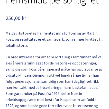
Kontakt
250,00
kr
Min side
My Account
Meldal Historielag har hentet inn stoff om og av Martin
Foss, og resultatet er et samleverk, som er nær knyttet til
Om oss
lokalhistoria.
Personvernerklæring
En bred interesse for alt som rørte seg i samfunnet må vel
sies å være grunnlaget for de historiske oppdateringer,
samtidig som Foss på en spesiell måte har opplevd mye av
tidsutviklingen. Gjennom sitt vel hundreårige liv har han
fulgt generasjonene, samtidig som han i dagliglivet fikk
nær kontakt med de livserfaringer hans bestefar hadde.
Som gardbruker på Foss fra 1915, delte Martin
arbeidsoppgavene med bestefar Kasper som var fødd i
1828, og som hadde gode fortellerevner. Interessene og