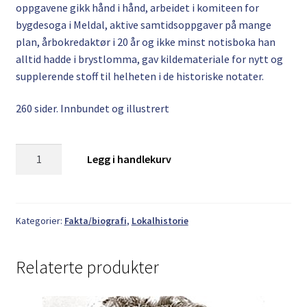
oppgavene gikk hånd i hånd, arbeidet i komiteen for
bygdesoga i Meldal, aktive samtidsoppgaver på mange
plan, årbokredaktør i 20 år og ikke minst notisboka han
alltid hadde i brystlomma, gav kildemateriale for nytt og
supplerende stoff til helheten i de historiske notater.
260 sider. Innbundet og illustrert
Martin
Legg i handlekurv
Foss.
En
hemsmidd
personlighet
Kategorier:
Fakta/biografi
,
Lokalhistorie
antall
Relaterte produkter