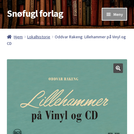
Snøfugl forlag
Hopp
Hopp
Meny
til
til
navigasjon
innhold
Hjem
Hjem
Lokalhistorie
Oddvar Rakeng: Lillehammer på Vinyl og
CD
Aktuelt
Antikvariske bøker
Handlekurv
Kasse
Kategorier
Kjøpsvilkår