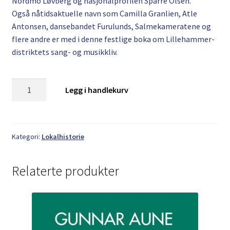
Nordmo Løvberg og nasjonalprofilen Sparre Olsen.
Også nåtidsaktuelle navn som Camilla Granlien, Atle
Antonsen, dansebandet Furulunds, Salmekameratene og
flere andre er med i denne festlige boka om Lillehammer-
distriktets sang- og musikkliv.
Oddvar
Legg i handlekurv
Rakeng:
Lillehammer
på
Vinyl
Kategori:
Lokalhistorie
og
CD
Relaterte produkter
antall