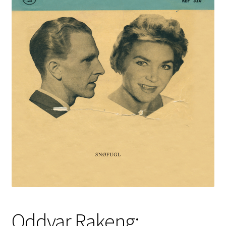
Kontakt
Min side
My Account
Om oss
Personvernerklæring
Oddvar Rakeng: