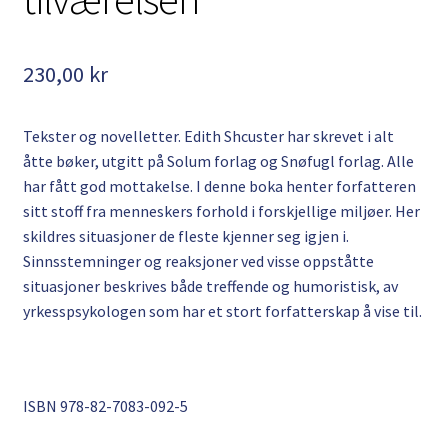
Kontakt
230,00
kr
Min side
My Account
Tekster og novelletter. Edith Shcuster har skrevet i alt
åtte bøker, utgitt på Solum forlag og Snøfugl forlag. Alle
Om oss
har fått god mottakelse. I denne boka henter forfatteren
sitt stoff fra menneskers forhold i forskjellige miljøer. Her
Personvernerklæring
skildres situasjoner de fleste kjenner seg igjen i.
Sinnsstemninger og reaksjoner ved visse oppståtte
situasjoner beskrives både treffende og humoristisk, av
yrkesspsykologen som har et stort forfatterskap å vise til.
ISBN
978-82-7083-092-5