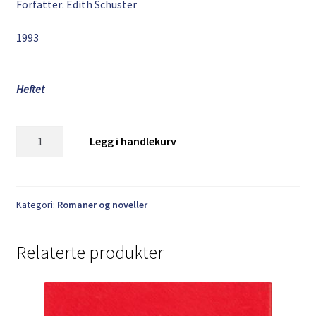
Forfatter: Edith Schuster
1993
Heftet
Edit
Legg i handlekurv
Schuster:
Glimt
fra
tilværelsen
Kategori:
Romaner og noveller
antall
Relaterte produkter