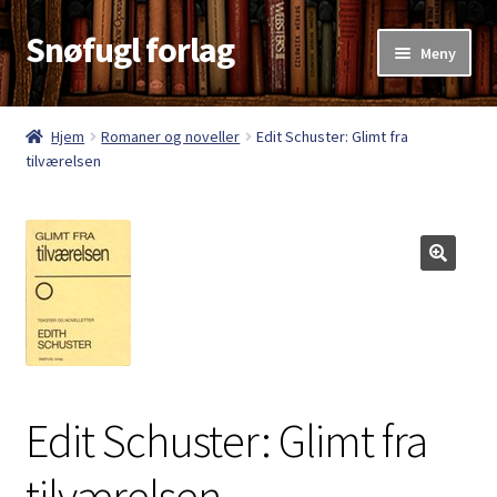
Snøfugl forlag
Hopp
Hopp
Meny
til
til
navigasjon
innhold
Hjem
Hjem
Romaner og noveller
Edit Schuster: Glimt fra
tilværelsen
Aktuelt
Antikvariske bøker
Handlekurv
Kasse
Kategorier
Edit Schuster: Glimt fra
Kjøpsvilkår
tilværelsen