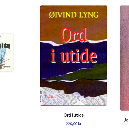
Ord i utide
Ja
220,00
kr