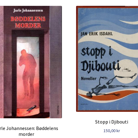
Stopp i Djibouti
rle Johannessen: Bøddelens
150,00
kr
morder