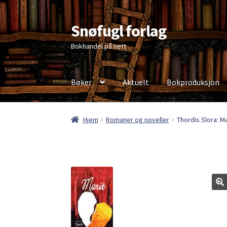
Snøfugl forlag
Hopp
Hopp
til
til
Bokhandel på nett
navigasjon
innhold
Bøker
Aktuelt
Bokproduksjon
Hjem
Aktuelt
Antikvariske bøker
Handlekurv
Hjem
Romaner og noveller
Thordis Slora: Ma
Personvernerklæring