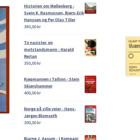
Historien om Møllenberg -
Svein K. Rasmussen, Bjørn-Erik
Hanssen og Per Olav Tiller
380,00
kr
To nazister, en
motstandsmann - Harald
Reitan
350,00
kr
Kjøpmannen i Tallinn - Stein
Skjørshammer
400,00
kr
Norge på ville veier - Hans-
Jørgen Blomseth
300,00
kr
Bjarne J. Aasum - I Kompani