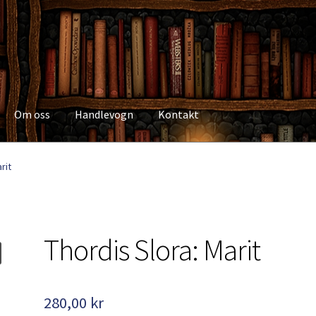
Om oss
Handlevogn
Kontakt
Kasse
Kategorier
Kjøpsvilkår
Kontakt
Min side
My Account
Om os
rit
Thordis Slora: Marit
280,00
kr