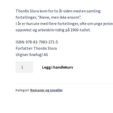
Thordis Slora kom for to år siden med en samling
fortellinger, ”Alene, men ikke ensom”.
I år er hun ute med flere fortellinger, ofte om unge jente
oppvekst og arbeidsliv tidlig på 1900-tallet.
ISBN: 978-82-7083-271-5
Forfatter: Thordis Slora
Utgiver Snøfugl AS
Thordis
Legg i handlekurv
Slora:
Marit
antall
Kategori:
Romaner og noveller