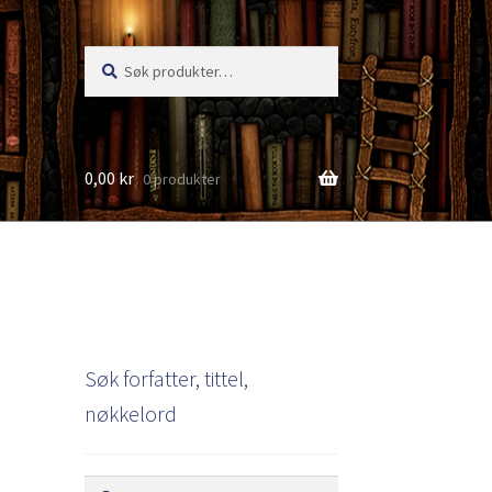
Søk
Søk
etter:
0,00
kr
0 produkter
s
Søk forfatter, tittel,
nøkkelord
Søk