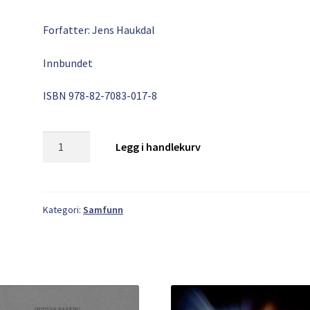
Forfatter: Jens Haukdal
Innbundet
ISBN
978-82-7083-017-8
Jens
Legg i handlekurv
Haukdal:
Sterke
viljar
antall
Kategori:
Samfunn