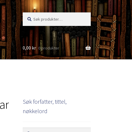
Søk
Søk
etter:
0,00
kr
0 produkter
s
ar
Søk forfatter, tittel,
nøkkelord
Søk