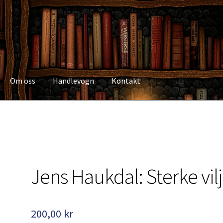
Om oss
Handlevogn
Kontakt
Kasse
Kategorier
Kjøpsvilkår
Kontakt
Min side
My Account
Om os
Jens Haukdal: Sterke vilj
200,00
kr