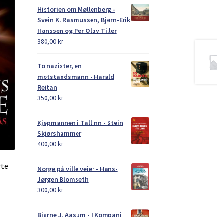
Historien om Møllenberg -
Svein K. Rasmussen, Bjørn-Erik
Hanssen og Per Olav Tiller
380,00
kr
To nazister, en
motstandsmann - Harald
Reitan
350,00
kr
Kjøpmannen i Tallinn - Stein
Skjørshammer
400,00
kr
rte
Norge på ville veier - Hans-
Jørgen Blomseth
300,00
kr
Bjarne J. Aasum - I Kompani