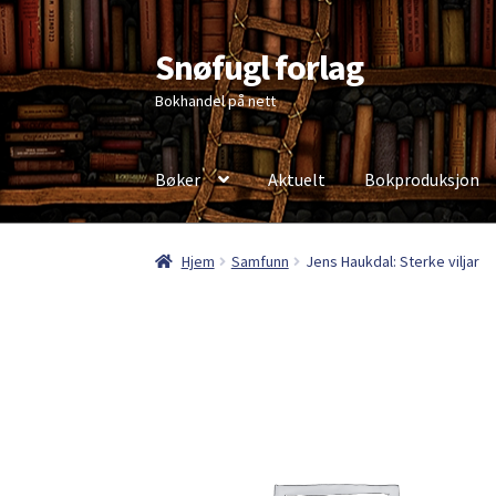
Snøfugl forlag
Hopp
Hopp
til
til
Bokhandel på nett
navigasjon
innhold
Bøker
Aktuelt
Bokproduksjon
Hjem
Aktuelt
Antikvariske bøker
Handlekurv
Hjem
Samfunn
Jens Haukdal: Sterke viljar
Personvernerklæring