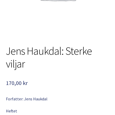
Kontakt
Min side
My Account
Om oss
Jens Haukdal: Sterke
Personvernerklæring
viljar
170,00
kr
Forfatter: Jens Haukdal
Heftet