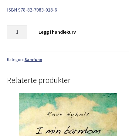
ISBN
978-82-7083-018-6
Jens
Legg i handlekurv
Haukdal:
Sterke
viljar
antall
Kategori:
Samfunn
Relaterte produkter