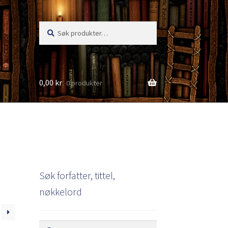
Søk
Søk
etter:
0,00
kr
0 produkter
s
Søk forfatter, tittel,
nøkkelord
Søk