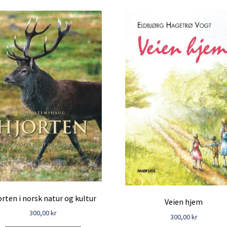
nyeste
orten i norsk natur og kultur
Veien hjem
300,00
kr
300,00
kr