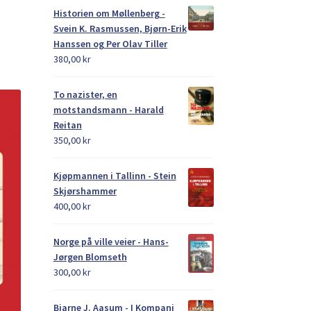
Historien om Møllenberg -
Svein K. Rasmussen, Bjørn-Erik
Hanssen og Per Olav Tiller
380,00
kr
To nazister, en
motstandsmann - Harald
Reitan
350,00
kr
Kjøpmannen i Tallinn - Stein
Skjørshammer
400,00
kr
Norge på ville veier - Hans-
Jørgen Blomseth
300,00
kr
Bjarne J. Aasum - I Kompani