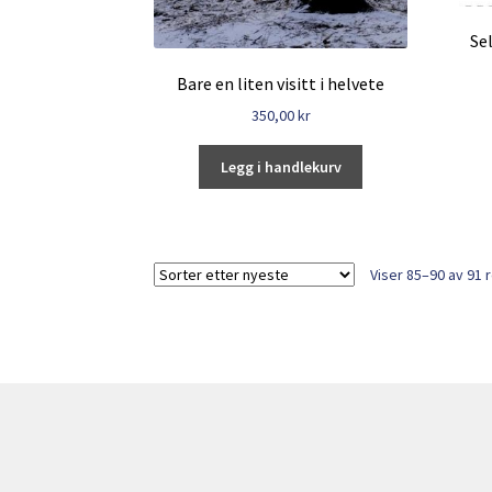
Se
Bare en liten visitt i helvete
350,00
kr
Legg i handlekurv
Viser 85–90 av 91 