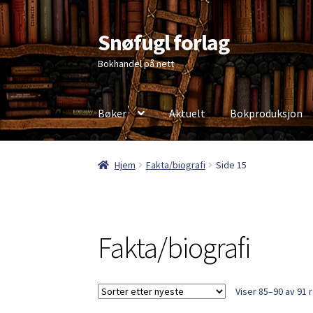
Snøfugl forlag
Hopp
Hopp
til
til
Bokhandel på nett
navigasjon
innhold
Bøker
Aktuelt
Bokproduksjon
Hjem
Aktuelt
Antikvariske bøker
Handlekurv
Hjem
Fakta/biografi
Side 15
Personvernerklæring
Fakta/biografi
Viser 85–90 av 91 