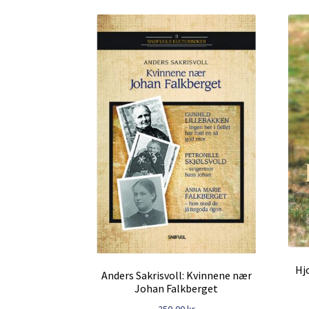
Hj
Anders Sakrisvoll: Kvinnene nær
Johan Falkberget
250,00
kr