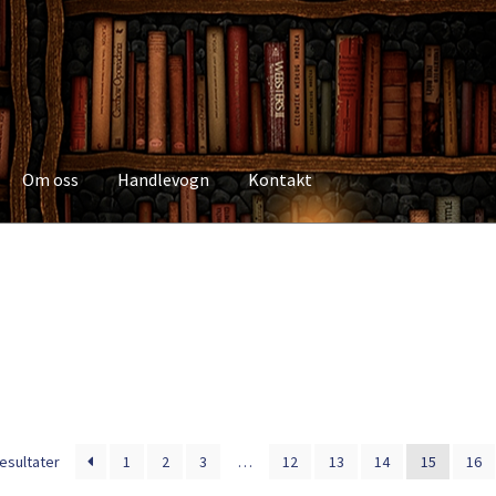
Om oss
Handlevogn
Kontakt
Kasse
Kategorier
Kjøpsvilkår
Kontakt
Min side
My Account
Om os
Sortert
resultater
1
2
3
…
12
13
14
15
16
etter