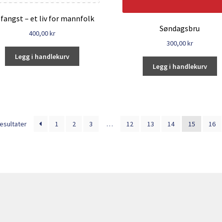
lfangst – et liv for mannfolk
Søndagsbru
400,00
kr
300,00
kr
Legg i handlekurv
Legg i handlekurv
Sortert
resultater
1
2
3
…
12
13
14
15
16
etter
nyeste