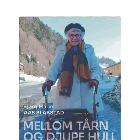
Kontakt
Min side
My Account
Om oss
Personvernerklæring