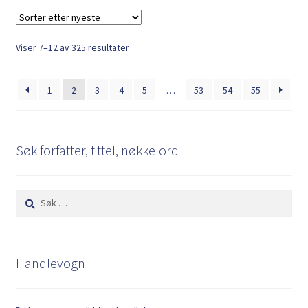
Sortert
Viser 7–12 av 325 resultater
etter
nyeste
1
2
3
4
5
…
53
54
55
Søk forfatter, tittel, nøkkelord
Søk
etter:
Handlevogn