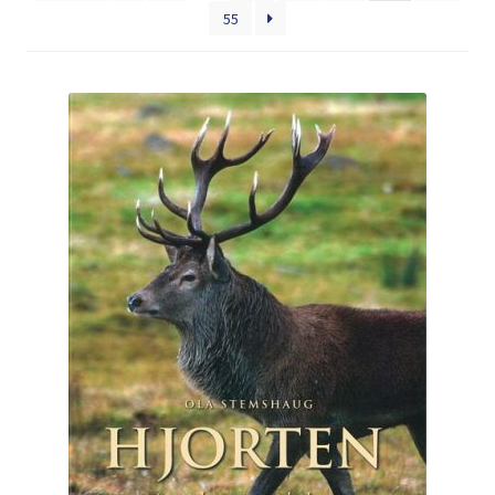
55
Kontakt
Min side
My Account
Om oss
Personvernerklæring