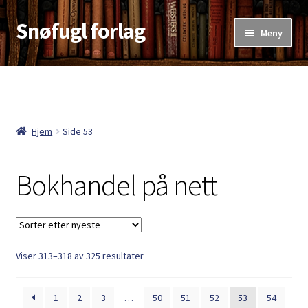
Snøfugl forlag
Hopp
Hopp
Meny
til
til
navigasjon
innhold
Hjem
Aktuelt
Hjem
Side 53
Antikvariske bøker
Bokhandel på nett
Handlekurv
Kasse
Kategorier
Sortert
Viser 313–318 av 325 resultater
etter
Kjøpsvilkår
nyeste
1
2
3
…
50
51
52
53
54