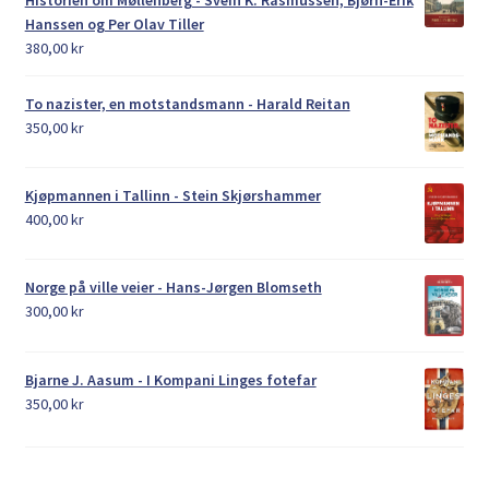
Historien om Møllenberg - Svein K. Rasmussen, Bjørn-Erik
Hanssen og Per Olav Tiller
380,00
kr
To nazister, en motstandsmann - Harald Reitan
350,00
kr
Kjøpmannen i Tallinn - Stein Skjørshammer
400,00
kr
Norge på ville veier - Hans-Jørgen Blomseth
300,00
kr
Bjarne J. Aasum - I Kompani Linges fotefar
350,00
kr