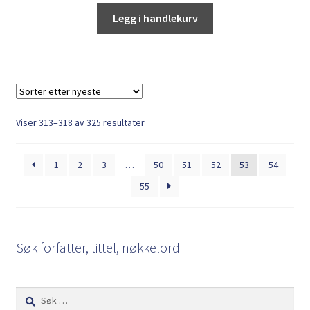
Legg i handlekurv
Sortert
Viser 313–318 av 325 resultater
etter
nyeste
1
2
3
…
50
51
52
53
54
55
Søk forfatter, tittel, nøkkelord
Søk
etter: